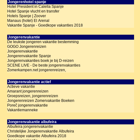
Jongerenhotel spanje
Hotel President in Calella Spanje
Hotel Spanje vlucht en transfer
Hotels Spanje | Zoover
Manaus (hotel) El Arenal
Vakantie Spanje - Goedkope vakanties 2018
Jongerenvakantie
De leukste jongeren vakantie bestemming
GOGO Jongerenreizen
Jongerenvakantie
Jongerenvakantie Spanje
Jongerenvakanties boek je bij D-reizen
SCENE LIVE - De beste jongerenvakanties
Zomerkampen.net jongerenreizen,
Jongerenvakantie actief
Actieve vakantie
Amarant jongerenreizen
Groepsreizen, jongerenreizen
Jongerenreizen Zomervakantie Boeken
Poreč jongerenvakantie
Vakantiemanneke
Jongerenvakantie albufeira
Albufeira jongerenvakantie
Christelijke Jongerenvakantie Albufeira
Goedkope vakantie Albufeira 2018