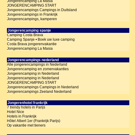
Jongerencamping La Masia
JONGERENCAMPING START
Jongerencampings Campings in Duitsland
Jongerencampings in Frankrijk
Jongerencampings, kamperen
Jongerencamping spanje
Camping Costa Brava
Camping Spanje • Boek uw luxe camping
Costa Brava jongerenvakantie
Jongerencamping La Masia
Jongerencampings nederland
Alle jongerencampings in Nederland
Jongerencamping en zomervakanties
Jongerencamping in Nederland
Jongerencamping in Nederland
JONGERENCAMPING START
Jongerencampings Campings in Nederland
Jongerencampings Zeeland Nederland
Jongerenhotel frankrijk
7 trendy hotels in Parijs
Hotel Nice
Hotels in Frankrijk
Hôtel Albert 1er (Frankrijk Parijs)
Op vakantie met tieners